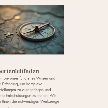
ertenleitfaden
n Sie unser fundiertes Wissen und
e Erfahrung, um komplexe
stellungen zu durchdringen und
erte Entscheidungen zu treffen. Wir
en Ihnen die notwendigen Werkzeuge
rkenntnisse zur Verfügung, damit Sie