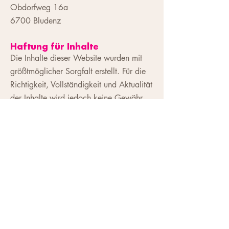
Obdorfweg 16a
6700 Bludenz
Haftung für Inhalte
Die Inhalte dieser Website wurden mit
größtmöglicher Sorgfalt erstellt. Für die
Richtigkeit, Vollständigkeit und Aktualität
der Inhalte wird jedoch keine Gewähr
übernommen.
Urheberrecht
Die Inhalte und Werke auf dieser
Website unterliegen dem Urheberrecht.
Die Verwendung, Vervielfältigung oder
Verbreitung von Inhalten und Bildern
bedarf der vorherigen Zustimmung der
Rechteinhaberin.